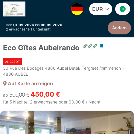
EUR
0
von
01.09.2026
bis
06.09.2026
Ändern
2 erwachsene 1 Unterkunft
Eco Gîtes Aubelrando
ANGEBOT
30 Rue Des Bocages 4880 Aubel Bêtel/ Tergreet /himmerich -
4880 AUBEL
Auf Karte anzeigen
450,00 €
500,00 €
ab
für 5 Nächte, 2 erwachsene oder 90,00 € / Nacht