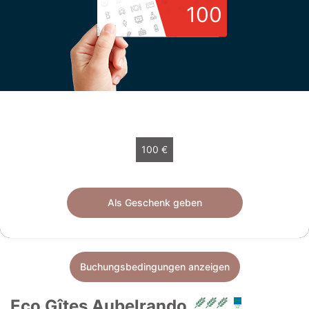
100
Wählen Sie Ihren Betrag
100 €
Geschenkscheck von 100 € gültig 12 monate.
Als Geschenk geben
Buchungsbedingungen anzeigen
Eco Gîtes Aubelrando